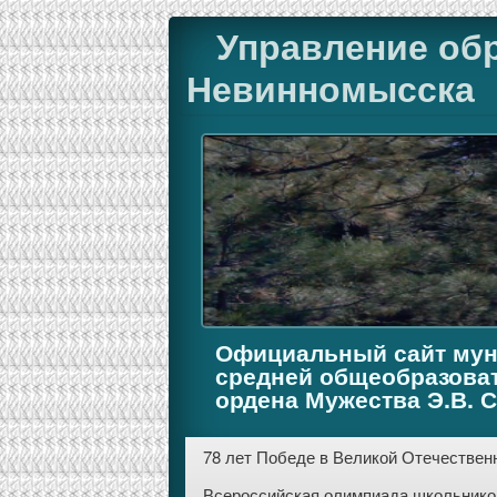
Управление об
Невинномысска
Официальный сайт мун
средней общеобразова
ордена Мужества Э.В. 
78 лет Победе в Великой Отечественн
Всероссийская олимпиада школьников