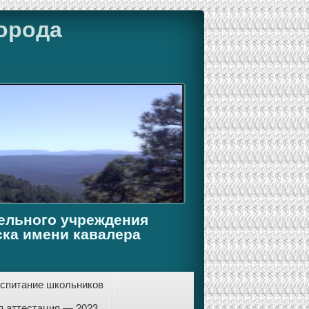
орода
ельного учреждения
ка имени кавалера
спитание школьников
я аттестация — 2023