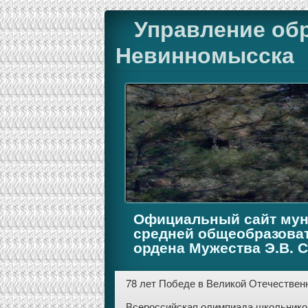
Управление об
Невинномысска
Официальный сайт мун
средней общеобразова
ордена Мужества Э.В. 
78 лет Победе в Великой Отечественн
Всероссийская олимпиада школьников