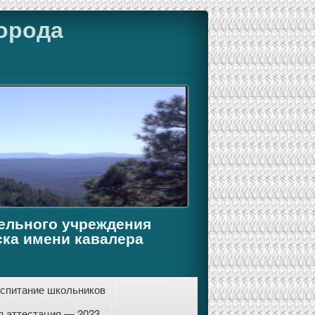
орода
ельного учреждения
ка имени кавалера
спитание школьников
я аттестация — 2023