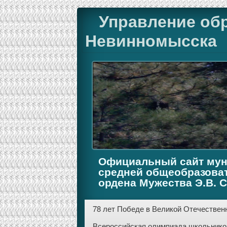
Управление об
Невинномысска
Официальный сайт мун
средней общеобразова
ордена Мужества Э.В. 
78 лет Победе в Великой Отечественн
Всероссийская олимпиада школьников