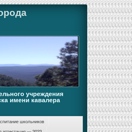
орода
ельного учреждения
ка имени кавалера
спитание школьников
я аттестация — 2023