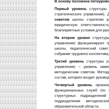
В основу положена пятиуровн
Первый уровень
структуры 
стратегического управления)
советом
школы стратегию р
юридическую ответственност
благоприятные условия для раз
На втором уровне
структуры
управления) функционируют т
школы, педагогический совет
собрание трудового коллектива
Третий уровень
структуры уп
управления) – уровень заме
методическим советом. Метод
состав, которого входят руков
Четвертый уровень
организ
функциональных служб (по с
структурных подразделени
подразделения методичес
образовательной области.