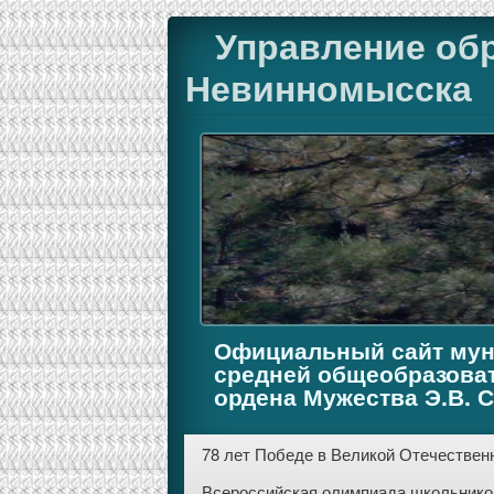
Управление об
Невинномысска
Официальный сайт мун
средней общеобразова
ордена Мужества Э.В. 
78 лет Победе в Великой Отечественн
Всероссийская олимпиада школьников