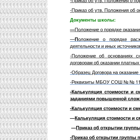
-Приказ об утв. Положения о п
-Приказ об утв. Положения об 
Документы школы:
—
Положение о порядке оказан
—
П
оложение о порядке рас
деятельности и иных источнико
-Положение об основаниях с
договорам об оказании платных
-Образец Договора на оказание
-Реквизиты МБОУ СОШ № № 1
-Калькуляция стоимости и с
заданиями повышенной слож
-Калькуляция стоимости и сме
—
Калькуляция стоимости и с
—
Приказ об открытии группы
-Приказ об открытии группы п