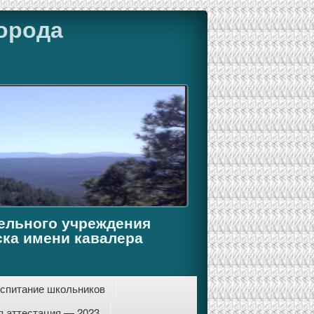
орода
ельного учреждения
ка имени кавалера
спитание школьников
я аттестация — 2023