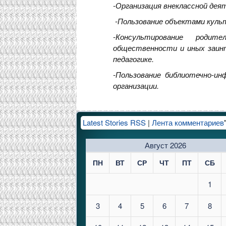
-Организация внеклассной деят
-Пользование объектами культ
-Консультирование родите
общественности и иных заинт
педагогике.
-Пользование библиотечно-ин
организации.
Latest Stories RSS
|
Лента комментариев
Август 2026
ПН
ВТ
СР
ЧТ
ПТ
СБ
1
3
4
5
6
7
8