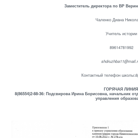
Заместитель директора по ВР Вери
Чаленко Диана Никол
Учитель истории
89614781992
shdruzhba11@mail.
Контактный телефон школы:
8
ГОРЯЧАЯ ЛИНИЯ
8(86554)2-88-36: Подсвирова Ирина Борисовна, начальник о
управления образов