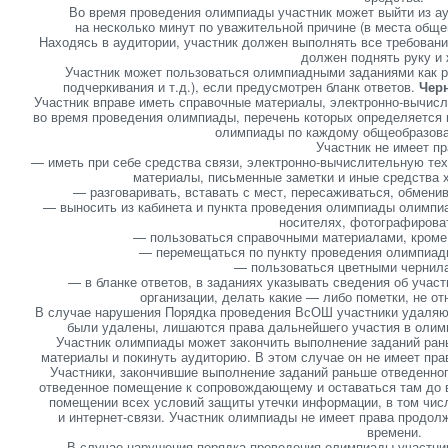
Во время проведения олимпиады участник может выйти из а
на несколько минут по уважительной причине (в места обще
Находясь в аудитории, участник должен выполнять все требования
должен поднять руку и 
Участник может пользоваться олимпиадными заданиями как 
подчеркивания и т.д.), если предусмотрен бланк ответов.
Чер
Участник вправе иметь справочные материалы, электронно-вычис
во время проведения олимпиады, перечень которых определяется в
олимпиады по каждому общеобразова
Участник не имеет пр
— иметь при себе средства связи, электронно-вычислительную тех
материалы, письменные заметки и иные средства 
— разговаривать, вставать с мест, пересаживаться, обмен
— выносить из кабинета и пункта проведения олимпиады олимп
носителях, фотографирова
— пользоваться справочными материалами, кроме т
— перемещаться по пункту проведения олимпиад
— пользоваться цветными чернила
— в бланке ответов, в заданиях указывать сведения об учас
организации, делать какие — либо пометки, не о
В случае нарушения Порядка проведения ВсОШ участники удаляю
были удалены, лишаются права дальнейшего участия в олим
Участник олимпиады может закончить выполнение заданий ран
материалы и покинуть аудиторию. В этом случае он не имеет пра
Участники, закончившие выполнение заданий раньше отведенного
отведенное помещение к сопровождающему и оставаться там до 
помещении всех условий защиты утечки информации, в том числ
и интернет-связи. Участник олимпиады не имеет права продол
времени.
В случае нарушения порядка проведения олимпиады участни