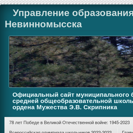
Управление образования
Невинномысска
Официальный сайт муниципального 
средней общеобразовательной школы
ордена Мужества Э.В. Скрипника
78 лет Победе в Великой Отечественной войне: 1945-2023
Всероссийская олимпиада школьников 2022-2023.
Глав