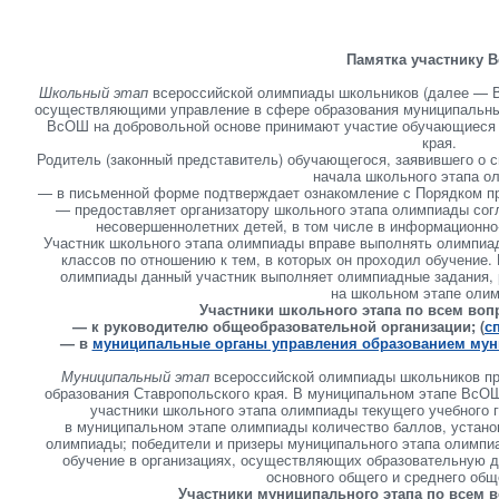
Памятка участнику 
Школьный этап
всероссийской олимпиады школьников (далее — В
осуществляющими управление в сфере образования муниципальных
ВсОШ на добровольной основе принимают участие обучающиеся 
края.
Родитель (законный представитель) обучающегося, заявившего о с
начала школьного этапа о
— в письменной форме подтверждает ознакомление с Порядком п
— предоставляет организатору школьного этапа олимпиады сог
несовершеннолетних детей, в том числе в информационно
Участник школьного этапа олимпиады вправе выполнять олимпиа
классов по отношению к тем, в которых он проходил обучение
олимпиады данный участник выполняет олимпиадные задания, 
на школьном этапе оли
Участники школьного этапа по всем воп
— к руководителю общеобразовательной организации; (
с
— в
муниципальные органы управления образованием муни
Муниципальный этап
всероссийской олимпиады школьников пр
образования Ставропольского края. В муниципальном этапе ВсО
участники школьного этапа олимпиады текущего учебного 
в муниципальном этапе олимпиады количество баллов, устано
олимпиады; победители и призеры муниципального этапа олимп
обучение в организациях, осуществляющих образовательную 
основного общего и среднего общ
Участники муниципального этапа по всем 