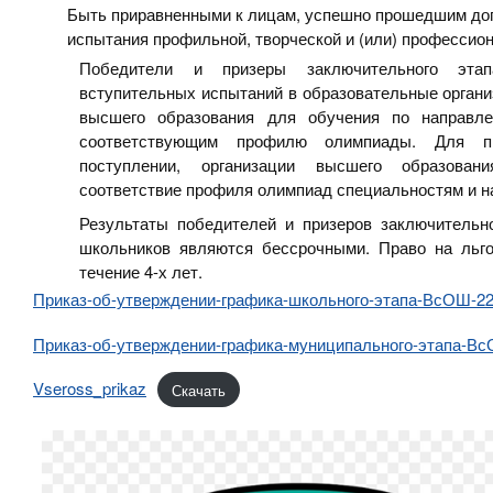
Быть приравненными к лицам, успешно прошедшим до
испытания профильной, творческой и (или) профессио
Победители и призеры заключительного эта
вступительных испытаний в образовательные органи
высшего образования для обучения по направлен
соответствующим профилю олимпиады. Для п
поступлении, организации высшего образовани
соответствие профиля олимпиад специальностям и н
Результаты победителей и призеров заключительн
школьников являются бессрочными. Право на льг
течение 4-х лет.
Приказ-об-утверждении-графика-школьного-этапа-ВсОШ-22-
Приказ-об-утверждении-графика-муниципального-этапа-ВсО
Vseross_prikaz
Скачать