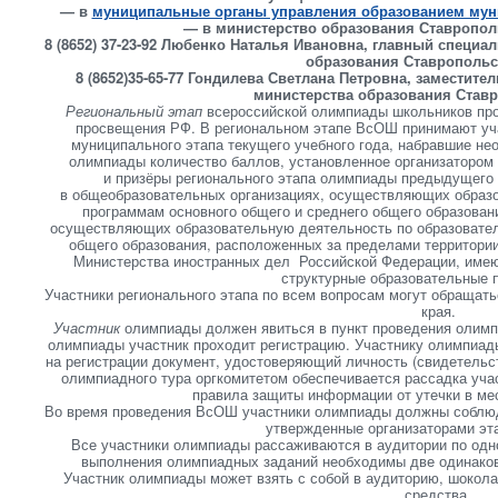
— в
муниципальные органы управления образованием муни
— в министерство образования Ставропол
8 (8652) 37-23-92 Любенко Наталья Ивановна, главный специа
образования Ставропольс
8 (8652)35-65-77 Гондилева Светлана Петровна, заместит
министерства образования Ставр
Региональный этап
всероссийской олимпиады школьников про
просвещения РФ. В региональном этапе ВсОШ принимают уча
муниципального этапа текущего учебного года, набравшие не
олимпиады количество баллов, установленное организатором
и призёры регионального этапа олимпиады предыдущего
в общеобразовательных организациях, осуществляющих образ
программам основного общего и среднего общего образовани
осуществляющих образовательную деятельность по образовател
общего образования, расположенных за пределами территори
Министерства иностранных дел Российской Федерации, имею
структурные образовательные 
Участники регионального этапа по всем вопросам могут обращать
края.
Участник
олимпиады должен явиться в пункт проведения олимпи
олимпиады участник проходит регистрацию. Участнику олимпиад
на регистрации документ, удостоверяющий личность (свидетельст
олимпиадного тура оргкомитетом обеспечивается рассадка учас
правила защиты информации от утечки в мес
Во время проведения ВсОШ участники олимпиады должны соблюда
утвержденные организаторами эт
Все участники олимпиады рассаживаются в аудитории по одно
выполнения олимпиадных заданий необходимы две одинаков
Участник олимпиады может взять с собой в аудиторию, шокола
средства.