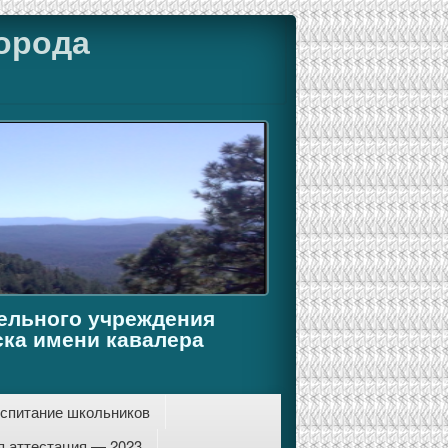
орода
ельного учреждения
ка имени кавалера
спитание школьников
я аттестация — 2023