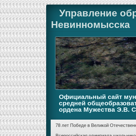
Управление об
Невинномысска
Официальный сайт мун
средней общеобразова
ордена Мужества Э.В. 
78 лет Победе в Великой Отечественн
Всероссийская олимпиада школьников