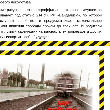
ового локомотива.
ие рисунков в стиле «граффити» — это порча имущества
опадает под статью 214 УК РФ «Вандализм», по которой
наступает с 14 лет и предусматривает максимальное
я или лишения свободы сроком до трех лет. И родители
о яркими картинками на вагонах электропоездов и других
огут испортить себе будущее.