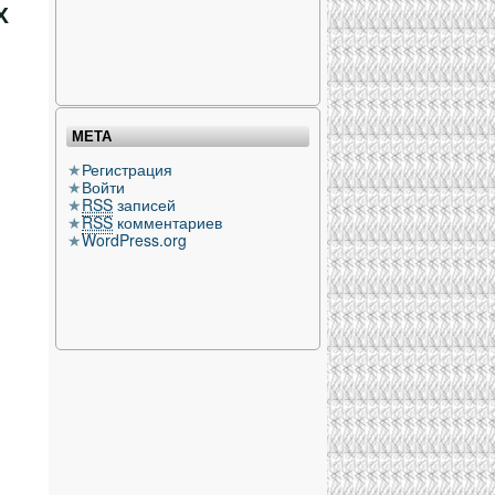
Х
МЕТА
Регистрация
Войти
RSS
записей
RSS
комментариев
WordPress.org