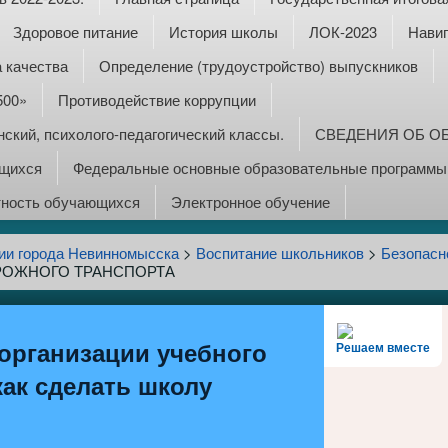
Здоровое питание
История школы
ЛОК-2023
Навиг
 качества
Определение (трудоустройство) выпускников
500»
Противодействие коррупции
ский, психолого-педагогический классы.
СВЕДЕНИЯ ОБ О
ющихся
Федеральные основные образовательные программы:
тность обучающихся
Электронное обучение
ии города Невинномысска
>
Воспитание школьников
>
Безопасн
РОЖНОГО ТРАНСПОРТА
организации учебного
Решаем вместе
как сделать школу